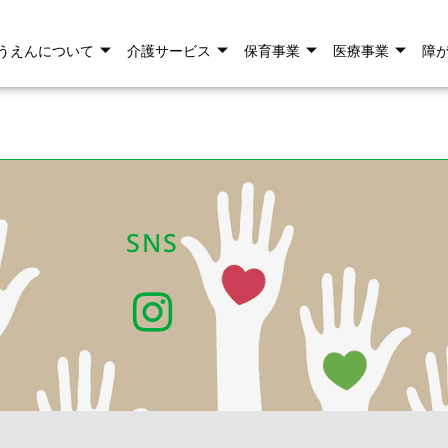
うえんについて
介護サービス
保育事業
医療事業
障
SNS