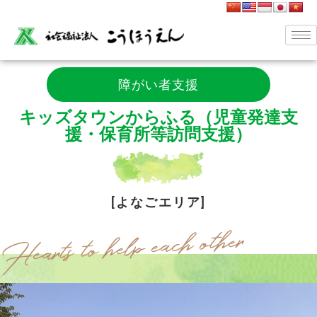
障がい者支援
キッズタウンからふる（児童発達支
援・保育所等訪問支援）
[よなごエリア]