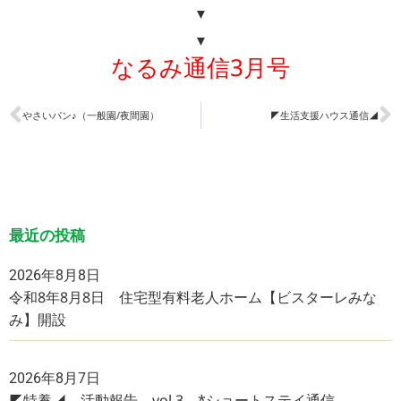
▼
▼
なるみ通信3月号
やさいパン♪（一般園/夜間園）
◤生活支援ハウス通信◢
最近の投稿
2026年8月8日
令和8年8月8日 住宅型有料老人ホーム【ビスターレみな
み】開設
2026年8月7日
◤特養◢ 活動報告 vol.3 *ショートステイ通信