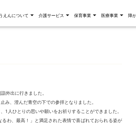
うえんについて
介護サービス
保育事業
医療事業
障
に初詣外出に行きました。
も止み、澄んだ青空の下での参拝となりました。
、1人ひとりの思いや願いをお祈りすることができました。
なるわ、最高！」と満足された表情で喜ばれておられる姿が