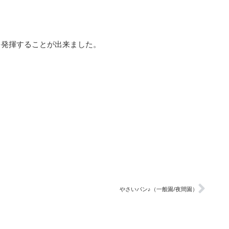
を発揮することが出来ました。
やさいパン♪（一般園/夜間園）