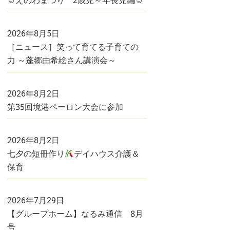
☺えのわまつり 2歳児～年長児編☺
2026年8月5日
［ニュース］笑って育てる子育ての
力 ～蓬郷由希絵さん講演会～
2026年8月2日
第35回境港ペーロン大会に参加
2026年8月2日
七夕の短冊作り
デイハウス介護＆
保育
2026年7月29日
【グループホーム】なるみ通信 8月
号