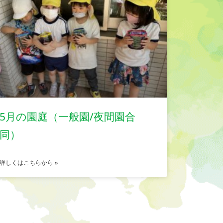
5月の園庭（一般園/夜間園合
同）
詳しくはこちらから »