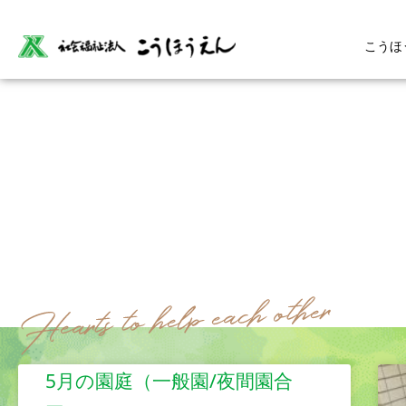
こうほ
5月の園庭（一般園/夜間園合