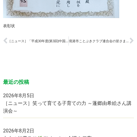
表彰状
［ニュース］「平成30年度(第3回)中国地区介護老人保健施設大会in鳥取」 発表
境港市ことぶきクラブ連合会の皆さまが来苑されました
最近の投稿
2026年8月5日
［ニュース］笑って育てる子育ての力 ～蓬郷由希絵さん講
演会～
2026年8月2日