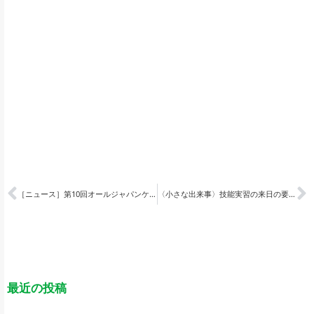
［ニュース］第10回オールジャパンケアコンテスト 開催
〈小さな出来事〉技能実習の来日の要件は
最近の投稿