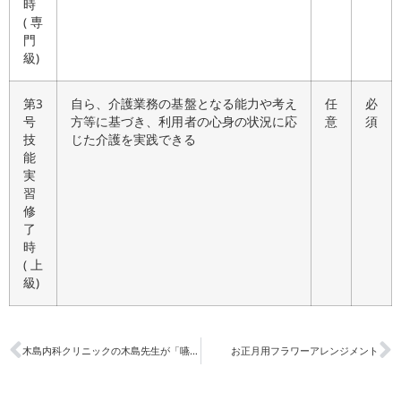
時
(専
門
級)
第3
自ら、介護業務の基盤となる能力や考え
任
必
号
方等に基づき、利用者の心身の状況に応
意
須
技
じた介護を実践できる
能
実
習
修
了
時
(上
級)
木島内科クリニックの木島先生が「嚥下」について講演してくださいました。
お正月用フラワーアレンジメント