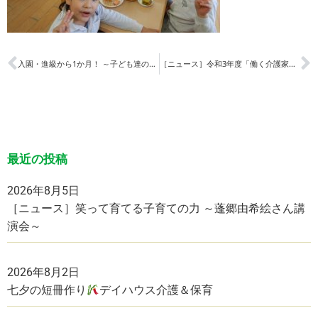
入園・進級から1か月！ ～子ども達の様子 ０，１，２歳児クラス～
［ニュース］令和3年度「働く介護家族向け初任者研修」 入校式
最近の投稿
2026年8月5日
［ニュース］笑って育てる子育ての力 ～蓬郷由希絵さん講
演会～
2026年8月2日
七夕の短冊作り
デイハウス介護＆保育