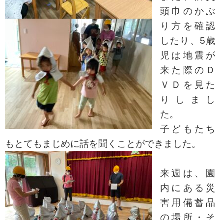
頭巾のかぶ
り方を確認
したり、5歳
児は地震が
来た際のＤ
ＶＤを見た
りしまし
た。
子どもたち
もとてもまじめに話を聞くことができました。
来週は、園
内にある災
害用備蓄品
の場所・そ