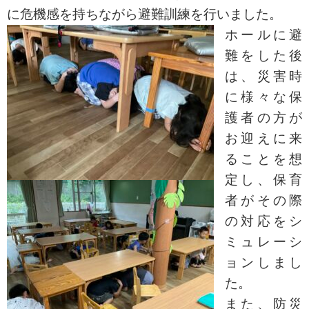
に危機感を持ちながら避難訓練を行いました。
ホールに避
難をした後
は、災害時
に様々な保
護者の方が
お迎えに来
ることを想
定し、保育
者がその際
の対応をシ
ミュレーシ
ョンしまし
た。
また、防災