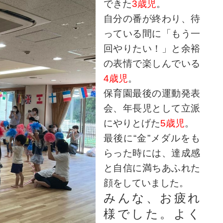
できた
3歳児
。
自分の番が終わり、待
っている間に「もう一
回やりたい！」と余裕
の表情で楽しんでいる
4歳児
。
保育園最後の運動発表
会、年長児として立派
にやりとげた
5歳児
。
最後に“金”メダルをも
らった時には、達成感
と自信に満ちあふれた
顔をしていました。
みんな、お疲れ
様でした。よく