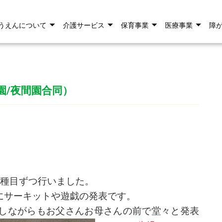
うえんについて
介護サービス
保育事業
医療事業
障
園/夜間園合同）
2種目ずつ行いました。
にサーキットや遊戯の発表です。
しながらもお父さんお母さんの前で堂々と発表