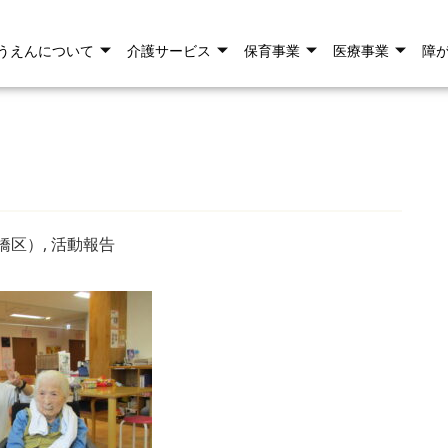
うえんについて
介護サービス
保育事業
医療事業
障
橋区）
,
活動報告