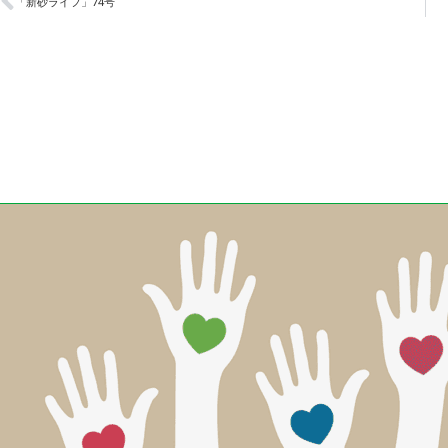
「新砂ライフ」74号