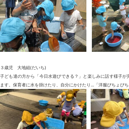
３歳児 大地組(だいち)
子ども達の方から「今日水遊びできる？」と楽しみに話す様子が
ます。保育者に水を掛けたり、自分にかけたり…「洋服びちょび