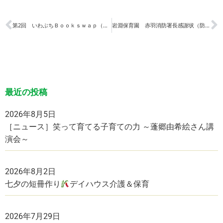
第2回 いわぶちＢｏｏｋｓｗａｐ（えほんこうかんかい）
岩淵保育園 赤羽消防署長感謝状（防火管理業協力功労）
最近の投稿
2026年8月5日
［ニュース］笑って育てる子育ての力 ～蓬郷由希絵さん講
演会～
2026年8月2日
七夕の短冊作り
デイハウス介護＆保育
2026年7月29日