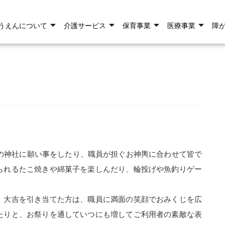
うえんについて
介護サービス
保育事業
医療事業
障
手製の神社に願い事をしたり、職員が担ぐお神輿に合わせて皆で
られるたこ焼きや綿菓子を楽しんだり、輪投げや魚釣りゲー
。大吉を引き当てた方は、職員に満面の笑顔でおみくじを広
たりと、お祭りを通していつにも増してご利用者の素敵な表