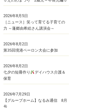
☺えのわまつり 2歳児～年長児編☺
2026年8月5日
［ニュース］笑って育てる子育ての
力 ～蓬郷由希絵さん講演会～
2026年8月2日
第35回境港ペーロン大会に参加
2026年8月2日
七夕の短冊作り
デイハウス介護＆
保育
2026年7月29日
【グループホーム】なるみ通信 8月
号