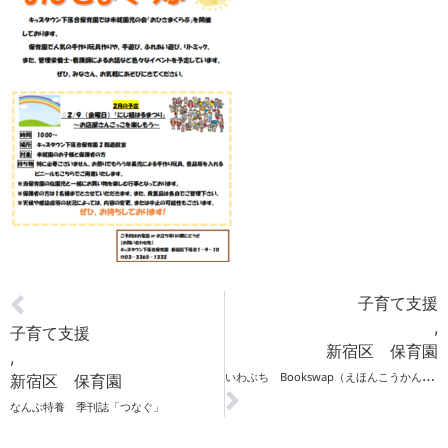
子育て支援
,
子育て支援
新宿区 保育園
,
い
わぶち Bookswap（えほんこうかんかい）開催のお知らせ
新宿区 保育園
なんぶ特養 季刊誌「つなぐ」