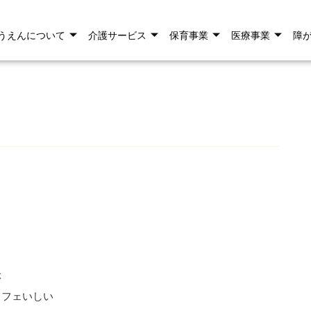
うえんについて
介護サービス
保育事業
医療事業
障
ぶ
カフェいしい