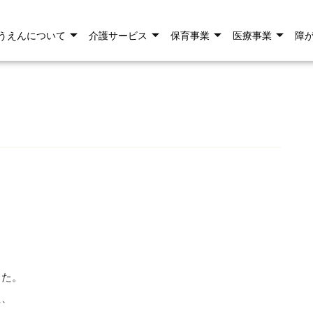
うえんについて
介護サービス
保育事業
医療事業
障
。
した。
た、