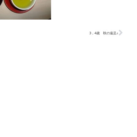
3，4歳 秋の遠足♪