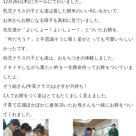
12月26日(木)にホールにて行いました。
乳児クラスの子ども達は蒸した餅米のいい匂いをかいで、
お米からお餅になる様子を真剣に見ていました。
先生達が「よいしょー！よいしょー！」とついた
お餅を、
「何だろう？」と不思議そうに覗く姿がとっても可愛いらしい
かったです。
幼児クラスの子ども達は、おもちつきの体験しました。
ドキドキしながら重たい杵を一生懸命持ってお餅をついていま
したよ。
ぞう組さん(年長クラス)はさすが力持ち！
1人でお餅をつく姿はとてもたくましく見えました。
子育て広場ぽかぽかに参加頂いたお母さんも一緒にお餅をつい
てくれました。