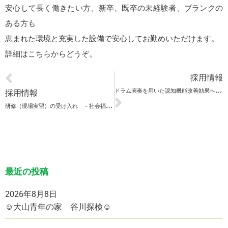
安心して長く働きたい方、新卒、既卒の未経験者、ブランクの
ある方も
恵まれた環境と充実した設備で安心してお勤めいただけます。
詳細は
こちら
からどうぞ。
採用情報
ド
ラム演奏を用いた認知機能改善効果への実証的研究について説明 －理化学研究所－
採用情報
研
修（現場実習）の受け入れ －社会福祉法人 健昌福祉会－
最近の投稿
2026年8月8日
☺大山青年の家 谷川探検☺