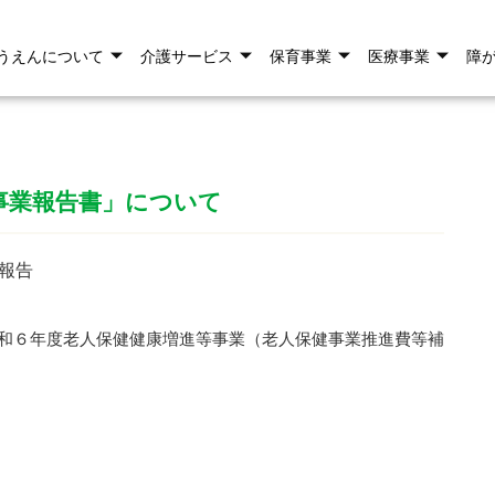
うえんについて
介護サービス
保育事業
医療事業
障
事業報告書」について
報告
和６年度老人保健健康増進等事業（老人保健事業推進費等補