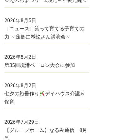
☺えのわまつり 2歳児～年長児編☺
2026年8月5日
［ニュース］笑って育てる子育ての
力 ～蓬郷由希絵さん講演会～
2026年8月2日
第35回境港ペーロン大会に参加
2026年8月2日
七夕の短冊作り
デイハウス介護＆
保育
2026年7月29日
【グループホーム】なるみ通信 8月
号