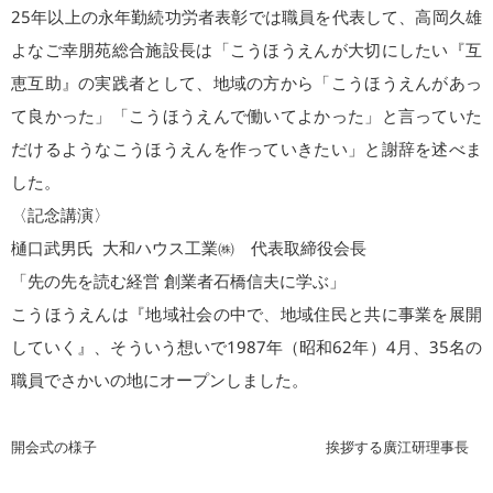
25年以上の永年勤続功労者表彰では職員を代表して、高岡久雄
よなご幸朋苑総合施設長は「こうほうえんが大切にしたい『互
恵互助』の実践者として、地域の方から「こうほうえんがあっ
て良かった」「こうほうえんで働いてよかった」と言っていた
だけるようなこうほうえんを作っていきたい」と謝辞を述べま
した。
〈記念講演〉
樋口武男氏 大和ハウス工業㈱ 代表取締役会長
「先の先を読む経営 創業者石橋信夫に学ぶ」
こうほうえんは『地域社会の中で、地域住民と共に事業を展開
していく』、そういう想いで1987年（昭和62年）4月、35名の
職員でさかいの地にオープンしました。
開会式の様子 挨拶する廣江研理事長