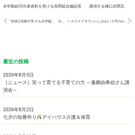
永年勤続功労者表彰を受ける高岡総合施設長 講演する
樋口武男氏
「加茂公民館大学 かもめ学級」 出前講座
ヘルスケアタウンにしおおい５月のお便り
最近の投稿
2026年8月5日
［ニュース］笑って育てる子育ての力 ～蓬郷由希絵さん講
演会～
2026年8月2日
七夕の短冊作り
デイハウス介護＆保育