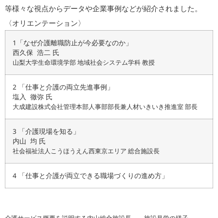
等様々な視点からデータや企業事例などが紹介されました。
〈オリエンテーション〉
1「なぜ介護離職防止が今必要なのか」
西久保 浩二 氏
山梨大学生命環境学部 地域社会システム学科 教授
2 「仕事と介護の両立先進事例」
塩入 徹弥 氏
大成建設株式会社管理本部人事部部長兼人材いきいき推進室 部長
3 「介護現場を知る」
内山 均 氏
社会福祉法人こうほうえん西東京エリア 総合施設長
4 「仕事と介護が両立できる職場づくりの進め方」