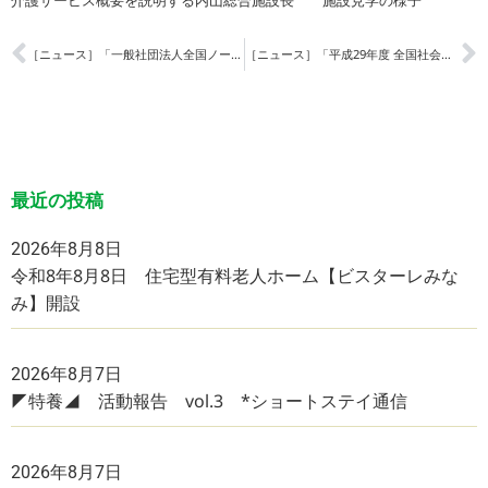
介護
サービス概要を説明する内山総合施設長 施設見学の様子
［ニュース］「一般社団法人全国ノーリフティング推進協会 第4回全国大会」発表
［ニュース］「平成29年度 全国社会福祉大会」表彰
最近の投稿
2026年8月8日
令和8年8月8日 住宅型有料老人ホーム【ビスターレみな
み】開設
2026年8月7日
◤特養◢ 活動報告 vol.3 *ショートステイ通信
2026年8月7日