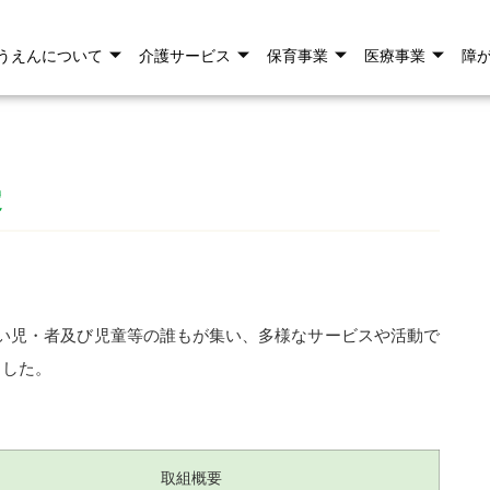
うえんについて
介護サービス
保育事業
医療事業
障
定
がい児・者及び児童等の誰もが集い、多様なサービスや活動で
ました。
取組概要