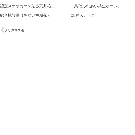
認定ステッカーを貼る荒井祐二 「鳥取ふれあい共生ホーム」
総合施設長（さかい幸朋苑） 認定ステッカー
クリスマス会