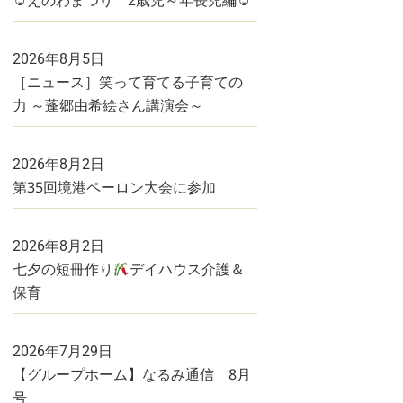
☺えのわまつり 2歳児～年長児編☺
2026年8月5日
［ニュース］笑って育てる子育ての
力 ～蓬郷由希絵さん講演会～
2026年8月2日
第35回境港ペーロン大会に参加
2026年8月2日
七夕の短冊作り
デイハウス介護＆
保育
2026年7月29日
【グループホーム】なるみ通信 8月
号