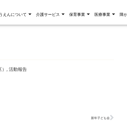
うえんについて
介護サービス
保育事業
医療事業
障
区）
,
活動報告
新年子ども会