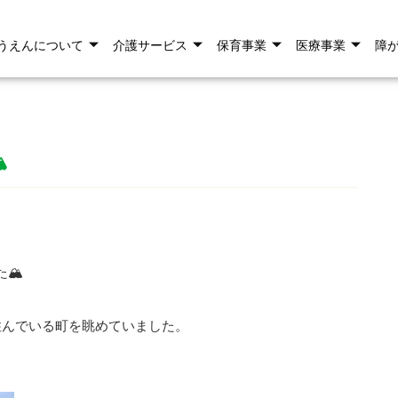
うえんについて
介護サービス
保育事業
医療事業
障

🏔
住んでいる町を眺めていました。