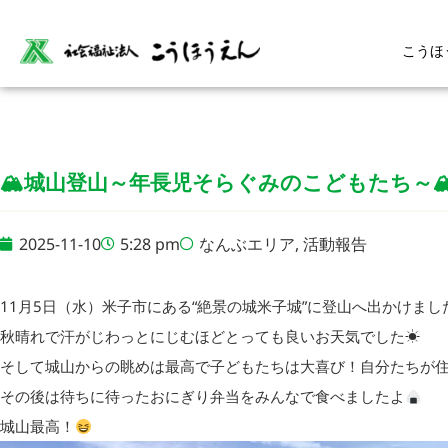
こうほ
🏔城山登山～年長児そらぐみのこどもたち～
2025-11-10
5:28 pm
なんぶエリア
,
活動報告
11月5日（水）米子市にある“絶景の城米子城”に登山へ出かけました
秋晴れで汗がじわっとにじむほどとっても良いお天気でした☀
そして城山からの眺めは最高で子どもたちは大喜び！自分たちが
その後は待ちに待ったおにぎり弁当をみんなで食べましたよ
城山最高！