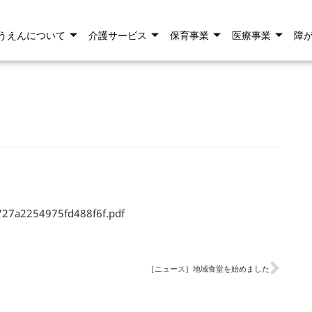
うえんについて
介護サービス
保育事業
医療事業
障
f727a2254975fd488f6f.pdf
［ニュース］地域食堂を始めました