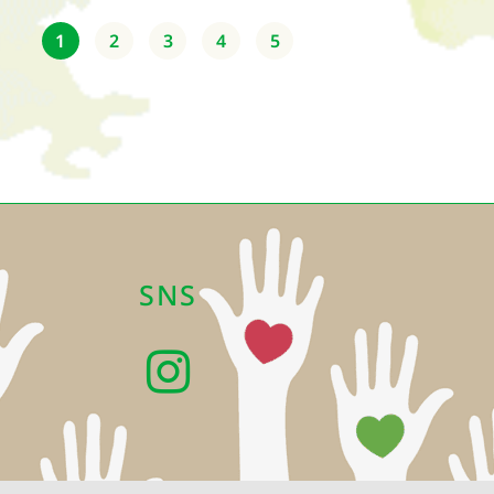
1
2
3
4
5
SNS