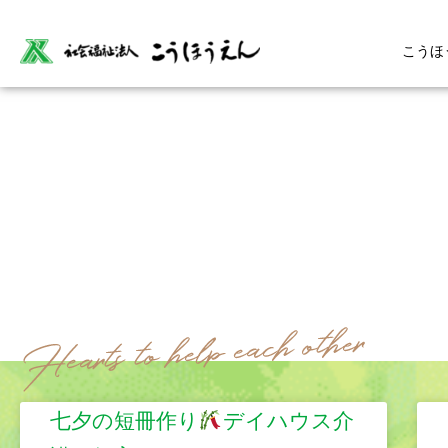
こうほ
七夕の短冊作り
デイハウス介