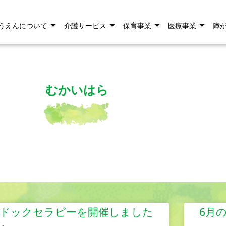
うえんについて
介護サービス
保育事業
医療事業
障
むかいはら
ドックセラピーを開催しました
6月