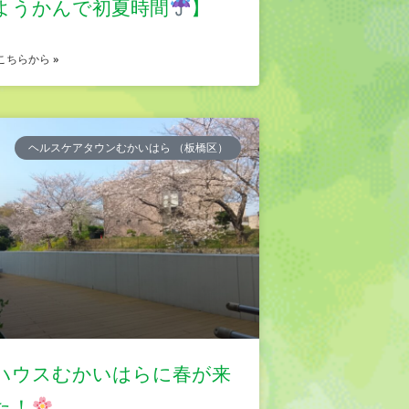
ようかんで初夏時間
】
こちらから »
ヘルスケアタウンむかいはら （板橋区）
ハウスむかいはらに春が来
た！