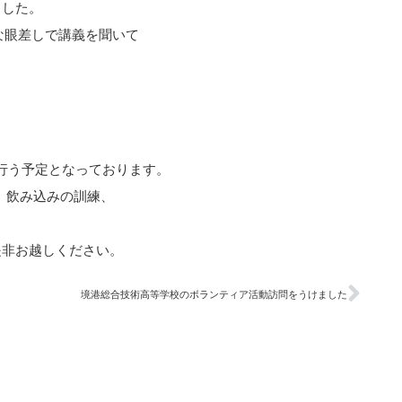
ました。
な眼差しで講義を聞いて
を行う予定となっております。
、飲み込みの訓練、
是非お越しください。
境港総合技術高等学校のボランティア活動訪問をうけました