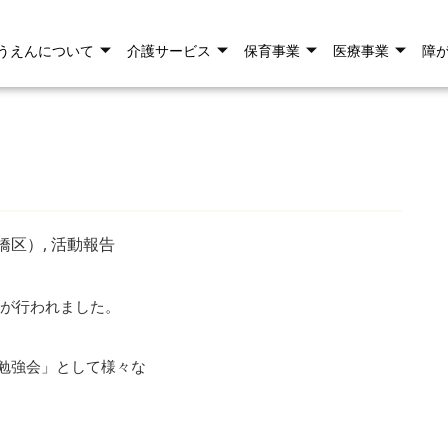
うえんについて
介護サービス
保育事業
医療事業
障
橋区）
,
活動報告
」が行われました。
勉強会」として様々な