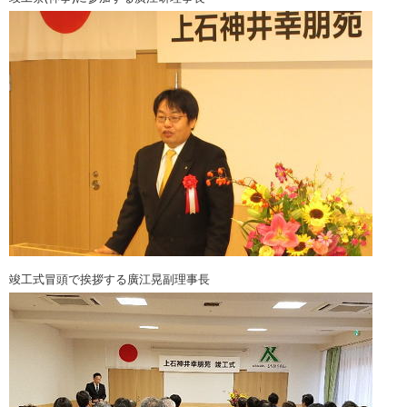
竣工式冒頭で挨拶する廣江晃副理事長