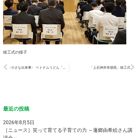
竣工式の様子
〈小さな出来事〉 ベトナムうどん「フォー」をふるまう
「上石神井幸朋苑」竣工式
最近の投稿
2026年8月5日
［ニュース］笑って育てる子育ての力 ～蓬郷由希絵さん講
演会～