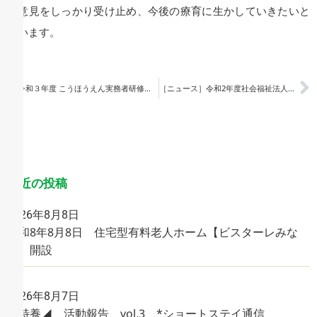
ご意見をしっかり受け止め、今後の療育に生かしていきたいと
思います。
令和３年度 こうほうえん実務者研修（通信課程）受講生募集
［ニュース］令和2年度社会福祉法人こうほうえん法人研究発表会のご案内
最近の投稿
2026年8月8日
令和8年8月8日 住宅型有料老人ホーム【ビスターレみな
み】開設
2026年8月7日
◤特養◢ 活動報告 vol.3 *ショートステイ通信