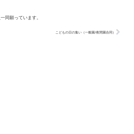
員一同願っています。
こどもの日の集い（一般園/夜間園合同）