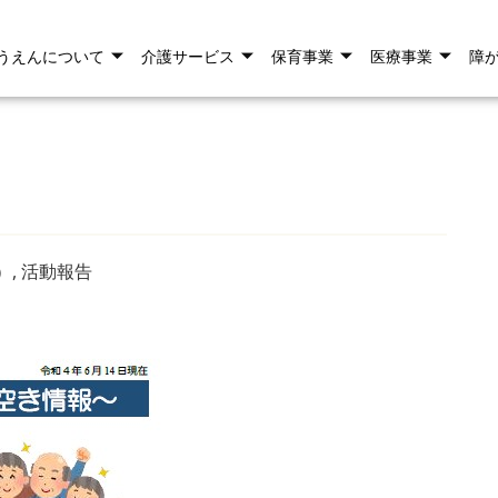
うえんについて
介護サービス
保育事業
医療事業
障
）
,
活動報告