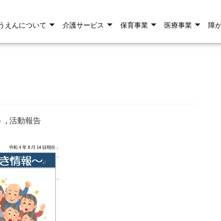
うえんについて
介護サービス
保育事業
医療事業
障
）
,
活動報告