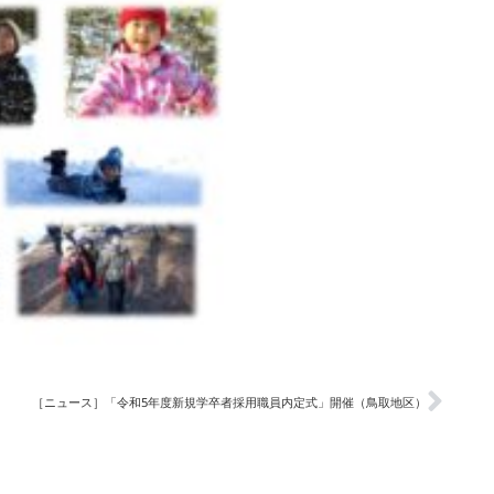
［ニュース］「令和5年度新規学卒者採用職員内定式」開催（鳥取地区）