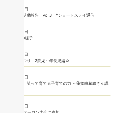
2026年8月7日
◤特養◢ 活動報告 vol.3 *ショートステイ通信
2026年8月7日
7月の活動の様子
2026年8月7日
☺えのわまつり 2歳児～年長児編☺
2026年8月5日
［ニュース］笑って育てる子育ての力 ～蓬郷由希絵さん講
演会～
2026年8月2日
第35回境港ペーロン大会に参加