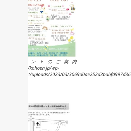
イベントのご案内
https://kohoen.jp/wp-
content/uploads/2023/03/3069d0ae252d3babfd997d36