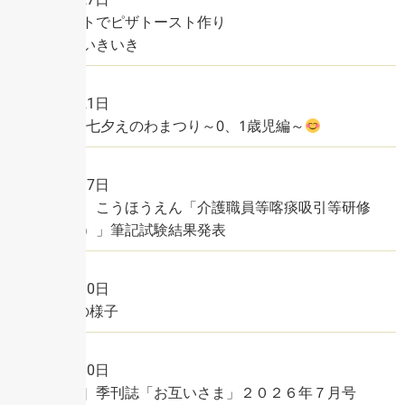
育てたトマトでピザトースト作り
デイライフいきいき
2026年7月21日
R8年度 七夕えのわまつり～0、1歳児編～
2026年7月17日
令和８年度 こうほうえん「介護職員等喀痰吸引等研修
（基本研修）」筆記試験結果発表
2026年7月10日
6月の活動の様子
2026年7月10日
［ニュース］季刊誌「お互いさま」２０２６年７月号