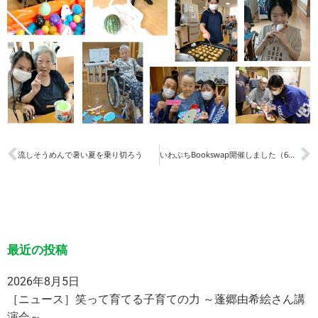
流しそうめんで暑い夏を乗り切ろう
いわぶちBookswap開催しました（6月、7月）
最近の投稿
2026年8月5日
［ニュース］笑って育てる子育ての力 ～蓬郷由希絵さん講
演会～