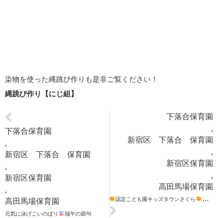
染物を使った縄跳び作りも是非ご覧ください！
縄跳び作り【にじ組】
下落合保育園
,
下落合保育園
新宿区 下落合 保育園
,
,
新宿区 下落合 保育園
新宿区保育園
,
,
新宿区保育園
高田馬場保育園
,
認定こども園キッズタウンさくら
にあそ
高田馬場保育園
元気に泳げこいのぼり
端午の節句