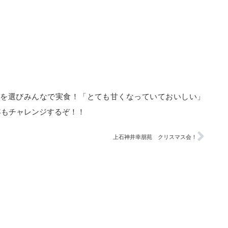
柿を選びみんなで実食！「とても甘くなっていておいしい」
年もチャレンジするぞ！！
上石神井幸朋苑 クリスマス会！